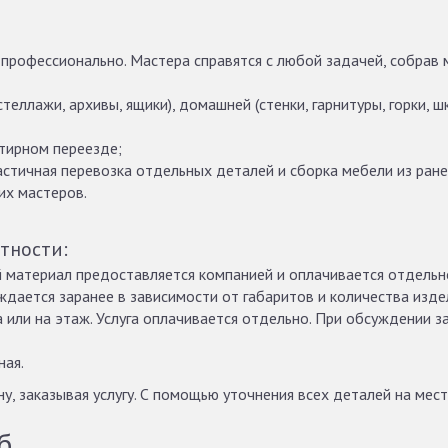
 профессионально. Мастера справятся с любой задачей, собрав 
теллажи, архивы, ящики), домашней (стенки, гарнитуры, горки, шк
тирном переезде;
астичная перевозка отдельных деталей и сборка мебели из ран
их мастеров.
тности:
й материал предоставляется компанией и оплачивается отдельно
ждается заранее в зависимости от габаритов и количества изд
 или на этаж. Услуга оплачивается отдельно. При обсуждении 
ная.
 заказывая услугу. С помощью уточнения всех деталей на мест
б