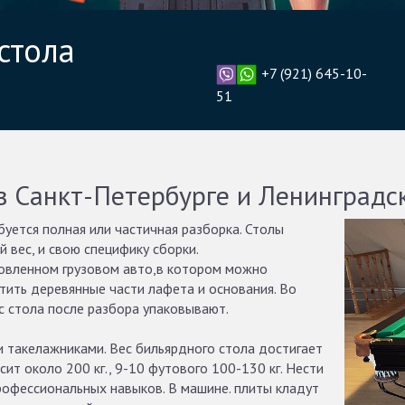
стола
+7 (921) 645-10-
51
в Санкт-Петербурге и Ленинградс
буется полная или частичная разборка. Столы
 вес, и свою специфику сборки.
товленном грузовом авто,в котором можно
тить деревянные части лафета и основания. Во
с стола после разбора упаковывают.
и такелажниками. Вес бильярдного стола достигает
сит около 200 кг., 9-10 футового 100-130 кг. Нести
 профессиональных навыков. В машине. плиты кладут